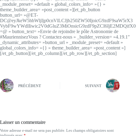
_module_preset= »default » global_colors_info= »{} »
theme_builder_area= »post_content »][et_pb_button
button_url= »@ET-
DC@eyJkeW5hbWljIjp0cnVlLCJjb250ZW50IjoicG9zdF9saW5rX3
VybF9wYWdlIiwic2V0dGluZ3MiOnsicG9zdF9pZCI6IjE2MDQifX0
=@ » button_text= »Envie de rejoindre le pôle Astronomie de
#MauriennisezVous ? Contactez-nous » _builder_version= »4.19.1″
_dynamic_attributes= »button_url » _module_preset= »default »
global_colors_info= »{} » theme_builder_area= »post_content »]
[/et_pb_button][/et_pb_column][/et_pb_row][/et_pb_section]
PRÉCÉDENT
SUIVANT
Laisser un commentaire
Votre adresse e-mail ne sera pas publiée.
Les champs obligatoires sont
indiqués avec
*