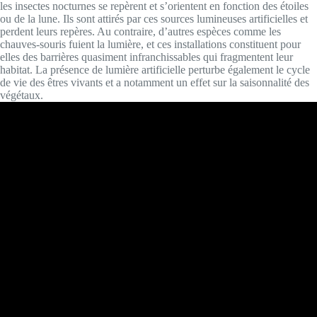
les insectes nocturnes se repèrent et s’orientent en fonction des étoiles
ou de la lune. Ils sont attirés par ces sources lumineuses artificielles et
perdent leurs repères. Au contraire, d’autres espèces comme les
chauves-souris fuient la lumière, et ces installations constituent pour
elles des barrières quasiment infranchissables qui fragmentent leur
habitat. La présence de lumière artificielle perturbe également le cycle
de vie des êtres vivants et a notamment un effet sur la saisonnalité des
végétaux.