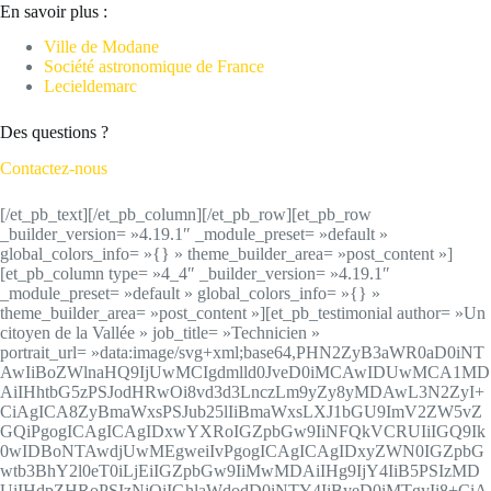
En savoir plus :
Ville de Modane
Société astronomique de France
Lecieldemarc
Des questions ?
Contactez-nous
[/et_pb_text][/et_pb_column][/et_pb_row][et_pb_row
_builder_version= »4.19.1″ _module_preset= »default »
global_colors_info= »{} » theme_builder_area= »post_content »]
[et_pb_column type= »4_4″ _builder_version= »4.19.1″
_module_preset= »default » global_colors_info= »{} »
theme_builder_area= »post_content »][et_pb_testimonial author= »Un
citoyen de la Vallée » job_title= »Technicien »
portrait_url= »data:image/svg+xml;base64,PHN2ZyB3aWR0aD0iNT
AwIiBoZWlnaHQ9IjUwMCIgdmlld0JveD0iMCAwIDUwMCA1MD
AiIHhtbG5zPSJodHRwOi8vd3d3LnczLm9yZy8yMDAwL3N2ZyI+
CiAgICA8ZyBmaWxsPSJub25lIiBmaWxsLXJ1bGU9ImV2ZW5vZ
GQiPgogICAgICAgIDxwYXRoIGZpbGw9IiNFQkVCRUIiIGQ9Ik
0wIDBoNTAwdjUwMEgweiIvPgogICAgICAgIDxyZWN0IGZpbG
wtb3BhY2l0eT0iLjEiIGZpbGw9IiMwMDAiIHg9IjY4IiB5PSIzMD
UiIHdpZHRoPSIzNjQiIGhlaWdodD0iNTY4IiByeD0iMTgyIi8+CiA