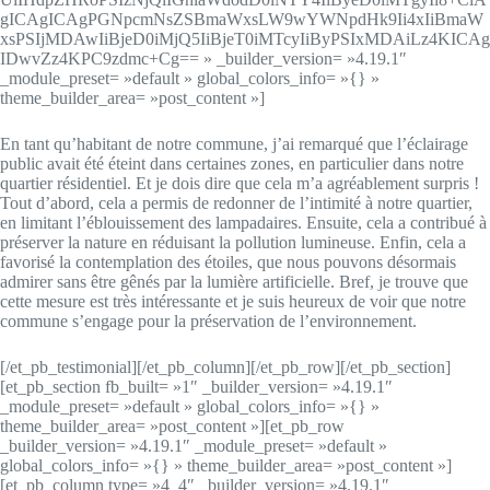
gICAgICAgPGNpcmNsZSBmaWxsLW9wYWNpdHk9Ii4xIiBmaW
xsPSIjMDAwIiBjeD0iMjQ5IiBjeT0iMTcyIiByPSIxMDAiLz4KICAg
IDwvZz4KPC9zdmc+Cg== » _builder_version= »4.19.1″
_module_preset= »default » global_colors_info= »{} »
theme_builder_area= »post_content »]
En tant qu’habitant de notre commune, j’ai remarqué que l’éclairage
public avait été éteint dans certaines zones, en particulier dans notre
quartier résidentiel. Et je dois dire que cela m’a agréablement surpris !
Tout d’abord, cela a permis de redonner de l’intimité à notre quartier,
en limitant l’éblouissement des lampadaires. Ensuite, cela a contribué à
préserver la nature en réduisant la pollution lumineuse. Enfin, cela a
favorisé la contemplation des étoiles, que nous pouvons désormais
admirer sans être gênés par la lumière artificielle. Bref, je trouve que
cette mesure est très intéressante et je suis heureux de voir que notre
commune s’engage pour la préservation de l’environnement.
[/et_pb_testimonial][/et_pb_column][/et_pb_row][/et_pb_section]
[et_pb_section fb_built= »1″ _builder_version= »4.19.1″
_module_preset= »default » global_colors_info= »{} »
theme_builder_area= »post_content »][et_pb_row
_builder_version= »4.19.1″ _module_preset= »default »
global_colors_info= »{} » theme_builder_area= »post_content »]
[et_pb_column type= »4_4″ _builder_version= »4.19.1″