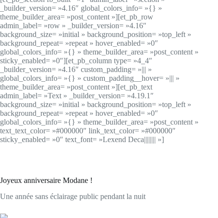
_builder_version= »4.16″ global_colors_info= »{} »
theme_builder_area= »post_content »][et_pb_row
admin_label= »row » _builder_version= »4.16″
background_size= »initial » background_position= »top_left »
background_repeat= »repeat » hover_enabled= »0″
global_colors_info= »{} » theme_builder_area= »post_content »
sticky_enabled= »0″][et_pb_column type= »4_4″
_builder_version= »4.16″ custom_padding= »||| »
global_colors_info= »{} » custom_padding__hover= »||| »
theme_builder_area= »post_content »][et_pb_text
admin_label= »Text » _builder_version= »4.19.1″
background_size= »initial » background_position= »top_left »
background_repeat= »repeat » hover_enabled= »0″
global_colors_info= »{} » theme_builder_area= »post_content »
text_text_color= »#000000″ link_text_color= »#000000″
sticky_enabled= »0″ text_font= »Lexend Deca|||||||| »]
Joyeux anniversaire Modane !
Une année sans éclairage public pendant la nuit