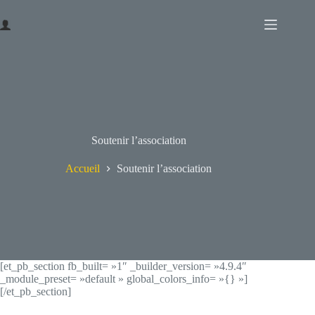
Passer
au
contenu
Soutenir l’association
Accueil
Soutenir l’association
[et_pb_section fb_built= »1″ _builder_version= »4.9.4″
_module_preset= »default » global_colors_info= »{} »]
[/et_pb_section]