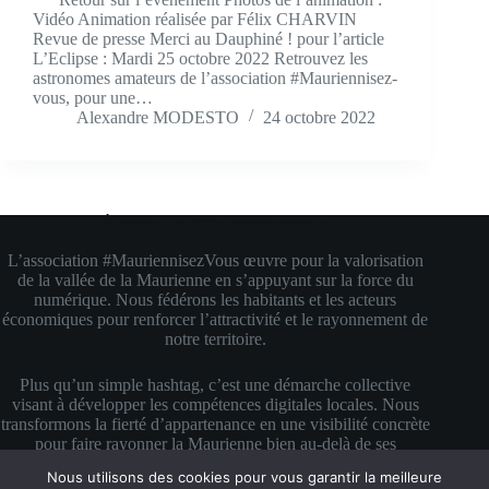
Vidéo Animation réalisée par Félix CHARVIN
Revue de presse Merci au Dauphiné ! pour l’article
L’Eclipse : Mardi 25 octobre 2022 Retrouvez les
astronomes amateurs de l’association #Mauriennisez-
vous, pour une…
Alexandre MODESTO
24 octobre 2022
À propos de #MauriennisezVous
L’association #MauriennisezVous œuvre pour la valorisation
de la vallée de la Maurienne en s’appuyant sur la force du
numérique. Nous fédérons les habitants et les acteurs
économiques pour renforcer l’attractivité et le rayonnement de
notre territoire.
Plus qu’un simple hashtag, c’est une démarche collective
visant à développer les compétences digitales locales. Nous
transformons la fierté d’appartenance en une visibilité concrète
pour faire rayonner la Maurienne bien au-delà de ses
montagnes.
Nous utilisons des cookies pour vous garantir la meilleure
Copyright © 2026 #MauriennisezVous — Propulsé avec