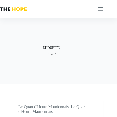
Passer
au
contenu
ÉTIQUETTE
hiver
Le Quart d'Heure Mauriennais
,
Le Quart
d'Heure Mauriennais