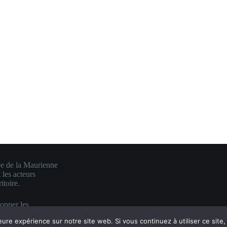
ée de la Maurienne
 les acteurs
itoire.
lopper les
e en une visibilité
eure expérience sur notre site web. Si vous continuez à utiliser ce sit
es.