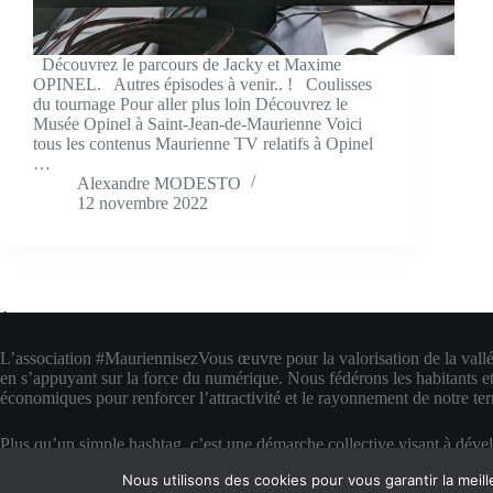
Découvrez le parcours de Jacky et Maxime
OPINEL. Autres épisodes à venir.. ! Coulisses
du tournage Pour aller plus loin Découvrez le
Musée Opinel à Saint-Jean-de-Maurienne Voici
tous les contenus Maurienne TV relatifs à Opinel
…
Alexandre MODESTO
12 novembre 2022
À propos de #MauriennisezVous
L’association #MauriennisezVous œuvre pour la valorisation de la vall
en s’appuyant sur la force du numérique. Nous fédérons les habitants et
économiques pour renforcer l’attractivité et le rayonnement de notre terr
Plus qu’un simple hashtag, c’est une démarche collective visant à déve
compétences digitales locales. Nous transformons la fierté d’appartenanc
Nous utilisons des cookies pour vous garantir la meill
concrète pour faire rayonner la Maurienne bien au-delà de ses montagn