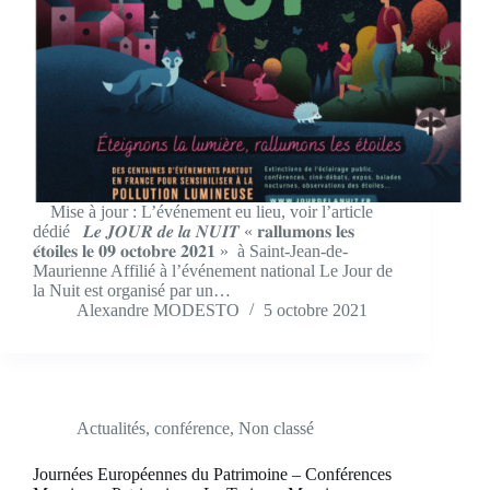
Mise à jour : L’événement eu lieu, voir l’article
dédié 𝑳𝒆 𝑱𝑶𝑼𝑹 𝒅𝒆 𝒍𝒂 𝑵𝑼𝑰𝑻 « 𝐫𝐚𝐥𝐥𝐮𝐦𝐨𝐧𝐬 𝐥𝐞𝐬
𝐞́𝐭𝐨𝐢𝐥𝐞𝐬 𝐥𝐞 𝟎𝟗 𝐨𝐜𝐭𝐨𝐛𝐫𝐞 𝟐𝟎𝟐𝟏 » à Saint-Jean-de-
Maurienne Affilié à l’événement national Le Jour de
la Nuit est organisé par un…
Alexandre MODESTO
5 octobre 2021
Actualités
,
conférence
,
Non classé
Journées Européennes du Patrimoine – Conférences