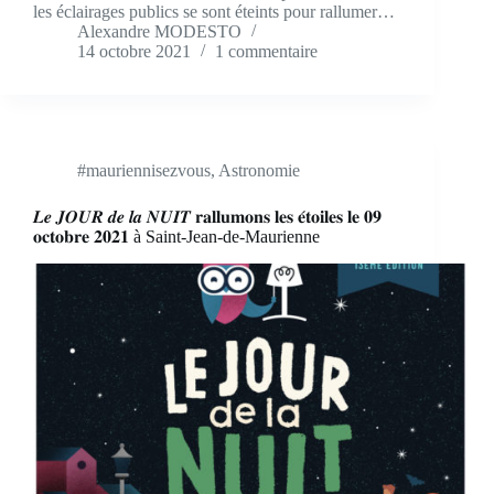
les éclairages publics se sont éteints pour rallumer…
Alexandre MODESTO
14 octobre 2021
1 commentaire
#mauriennisezvous
,
Astronomie
𝑳𝒆 𝑱𝑶𝑼𝑹 𝒅𝒆 𝒍𝒂 𝑵𝑼𝑰𝑻 𝐫𝐚𝐥𝐥𝐮𝐦𝐨𝐧𝐬 𝐥𝐞𝐬 𝐞́𝐭𝐨𝐢𝐥𝐞𝐬 𝐥𝐞 𝟎𝟗
𝐨𝐜𝐭𝐨𝐛𝐫𝐞 𝟐𝟎𝟐𝟏 à Saint-Jean-de-Maurienne