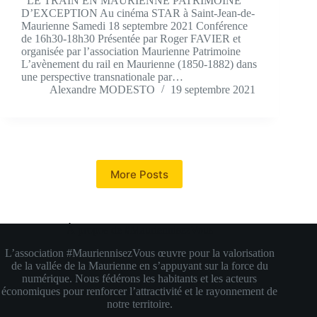
LE TRAIN EN MAURIENNE PATRIMOINE
D’EXCEPTION Au cinéma STAR à Saint-Jean-de-
Maurienne Samedi 18 septembre 2021 Conférence
de 16h30-18h30 Présentée par Roger FAVIER et
organisée par l’association Maurienne Patrimoine
L’avènement du rail en Maurienne (1850-1882) dans
une perspective transnationale par…
Alexandre MODESTO
19 septembre 2021
More Posts
À propos de #MauriennisezVous
L’association #MauriennisezVous œuvre pour la valorisation
de la vallée de la Maurienne en s’appuyant sur la force du
numérique. Nous fédérons les habitants et les acteurs
économiques pour renforcer l’attractivité et le rayonnement de
notre territoire.