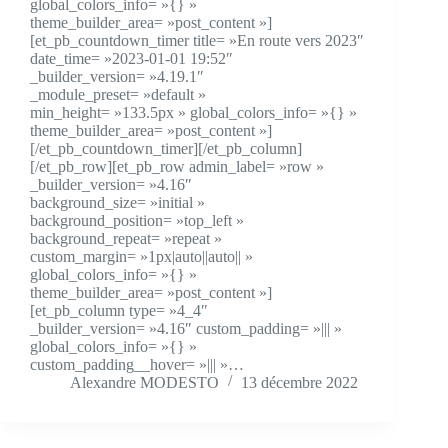
global_colors_info= »{} »
theme_builder_area= »post_content »]
[et_pb_countdown_timer title= »En route vers 2023″
date_time= »2023-01-01 19:52″
_builder_version= »4.19.1″
_module_preset= »default »
min_height= »133.5px » global_colors_info= »{} »
theme_builder_area= »post_content »]
[/et_pb_countdown_timer][/et_pb_column]
[/et_pb_row][et_pb_row admin_label= »row »
_builder_version= »4.16″
background_size= »initial »
background_position= »top_left »
background_repeat= »repeat »
custom_margin= »1px|auto||auto|| »
global_colors_info= »{} »
theme_builder_area= »post_content »]
[et_pb_column type= »4_4″
_builder_version= »4.16″ custom_padding= »||| »
global_colors_info= »{} »
custom_padding__hover= »||| »…
Alexandre MODESTO
13 décembre 2022