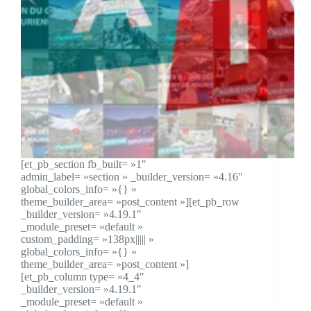
[et_pb_section fb_built= »1″
admin_label= »section » _builder_version= »4.16″
global_colors_info= »{} »
theme_builder_area= »post_content »][et_pb_row
_builder_version= »4.19.1″
_module_preset= »default »
custom_padding= »138px||||| »
global_colors_info= »{} »
theme_builder_area= »post_content »]
[et_pb_column type= »4_4″
_builder_version= »4.19.1″
_module_preset= »default »