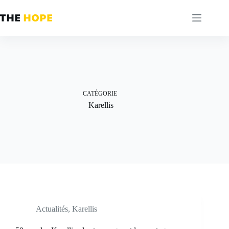
Passer
au
contenu
CATÉGORIE
Karellis
Actualités
,
Karellis