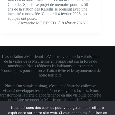
Club des Sports Le projet de mémoire pour les 50
ans de la station des Karellis se poursuit avec une
intensité renouvelée. Ce mardi 4 février 2026, nos
équipes ont posé…
Alexandre MODESTO
8 février 2026
À propos de #MauriennisezVous
L’association #MauriennisezVous œuvre pour la valorisation
de la vallée de la Maurienne en s’appuyant sur la force du
numérique. Nous fédérons les habitants et les acteurs
économiques pour renforcer l’attractivité et le rayonnement de
notre territoire.
Plus qu’un simple hashtag, c’est une démarche collective
visant à développer les compétences digitales locales. Nous
transformons la fierté d’appartenance en une visibilité concrète
pour faire rayonner la Maurienne bien au-delà de ses
montagnes.
Nous utilisons des cookies pour vous garantir la meilleure
Copyright © 2026 #MauriennisezVous — Propulsé avec
expérience sur notre site web. Si vous continuez à utiliser ce
amour et de la mauriennite ♥