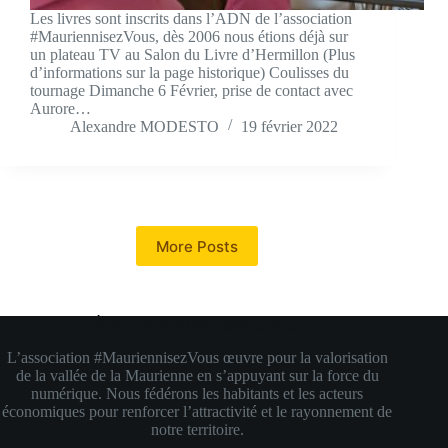
Les livres sont inscrits dans l’ADN de l’association
#MauriennisezVous, dès 2006 nous étions déjà sur
un plateau TV au Salon du Livre d’Hermillon (Plus
d’informations sur la page historique) Coulisses du
tournage Dimanche 6 Février, prise de contact avec
Aurore…
Alexandre MODESTO
19 février 2022
More Posts
À propos de #MauriennisezVous
L’association #MauriennisezVous œuvre pour la valorisation
de la vallée de la Maurienne en s’appuyant sur la force du
numérique. Nous fédérons les habitants et les acteurs
économiques pour renforcer l’attractivité et le rayonnement de
notre territoire.