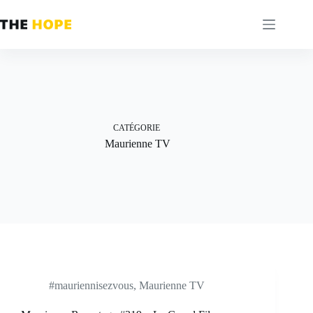
Passer
au
contenu
CATÉGORIE
Maurienne TV
#mauriennisezvous
,
Maurienne TV