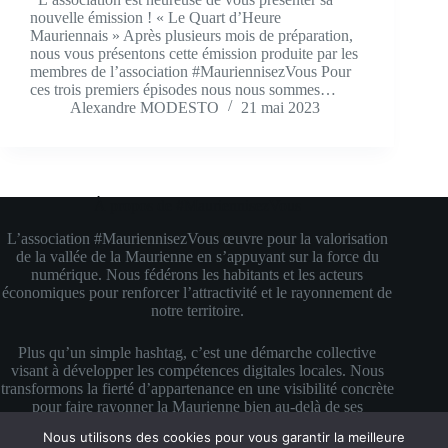
nouvelle émission ! « Le Quart d’Heure
Mauriennais » Après plusieurs mois de préparation,
nous vous présentons cette émission produite par les
membres de l’association #MauriennisezVous Pour
ces trois premiers épisodes nous nous sommes…
Alexandre MODESTO
21 mai 2023
À propos de #MauriennisezVous
L’association #MauriennisezVous œuvre pour la valorisation
de la vallée de la Maurienne en s’appuyant sur la force du
numérique. Nous fédérons les habitants et les acteurs
économiques pour renforcer l’attractivité et le rayonnement de
notre territoire.
Plus qu’un simple hashtag, c’est une démarche collective
visant à développer les compétences digitales locales. Nous
transformons la fierté d’appartenance en une visibilité concrète
pour faire rayonner la Maurienne bien au-delà de ses
montagnes.
Nous utilisons des cookies pour vous garantir la meilleure
Copyright © 2026 #MauriennisezVous — Propulsé avec