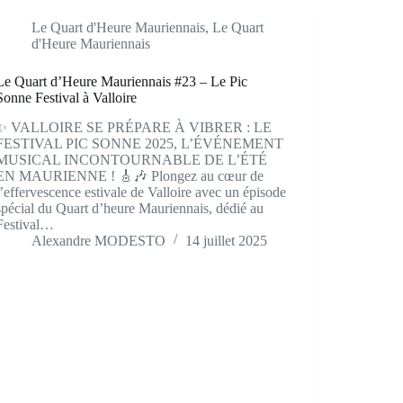
Le Quart d'Heure Mauriennais
,
Le Quart
d'Heure Mauriennais
Le Quart d’Heure Mauriennais #23 – Le Pic
Sonne Festival à Valloire
✨ VALLOIRE SE PRÉPARE À VIBRER : LE
FESTIVAL PIC SONNE 2025, L’ÉVÉNEMENT
MUSICAL INCONTOURNABLE DE L’ÉTÉ
EN MAURIENNE ! 🎸🎶 Plongez au cœur de
l’effervescence estivale de Valloire avec un épisode
spécial du Quart d’heure Mauriennais, dédié au
Festival…
Alexandre MODESTO
14 juillet 2025