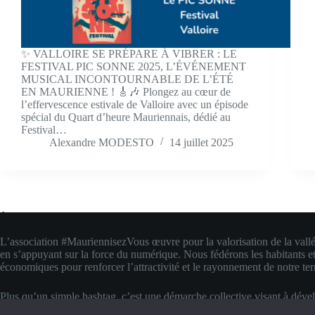
✨ VALLOIRE SE PRÉPARE À VIBRER : LE
FESTIVAL PIC SONNE 2025, L’ÉVÉNEMENT
MUSICAL INCONTOURNABLE DE L’ÉTÉ
EN MAURIENNE ! 🎸🎶 Plongez au cœur de
l’effervescence estivale de Valloire avec un épisode
spécial du Quart d’heure Mauriennais, dédié au
Festival…
Alexandre MODESTO
14 juillet 2025
À propos de #MauriennisezVous
L’association #MauriennisezVous œuvre pour la valorisation de la vall
en s’appuyant sur la force du numérique. Nous fédérons les habitants et
économiques pour renforcer l’attractivité et le rayonnement de notre terr
Plus qu’un simple hashtag, c’est une démarche collective visant à déve
compétences digitales locales. Nous transformons la fierté d’appartenanc