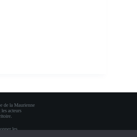
ée de la Maurienne
 les acteurs
itoire.
lopper les
e en une visibilité