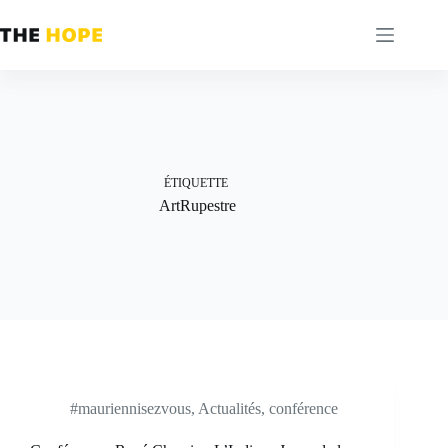
Passer
au
contenu
ÉTIQUETTE
ArtRupestre
#mauriennisezvous
,
Actualités
,
conférence