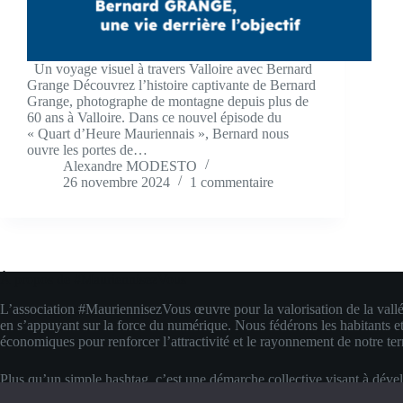
Un voyage visuel à travers Valloire avec Bernard
Grange Découvrez l’histoire captivante de Bernard
Grange, photographe de montagne depuis plus de
60 ans à Valloire. Dans ce nouvel épisode du
« Quart d’Heure Mauriennais », Bernard nous
ouvre les portes de…
Alexandre MODESTO
26 novembre 2024
1 commentaire
À propos de #MauriennisezVous
L’association #MauriennisezVous œuvre pour la valorisation de la vall
en s’appuyant sur la force du numérique. Nous fédérons les habitants et
économiques pour renforcer l’attractivité et le rayonnement de notre terr
Plus qu’un simple hashtag, c’est une démarche collective visant à déve
compétences digitales locales. Nous transformons la fierté d’appartenanc