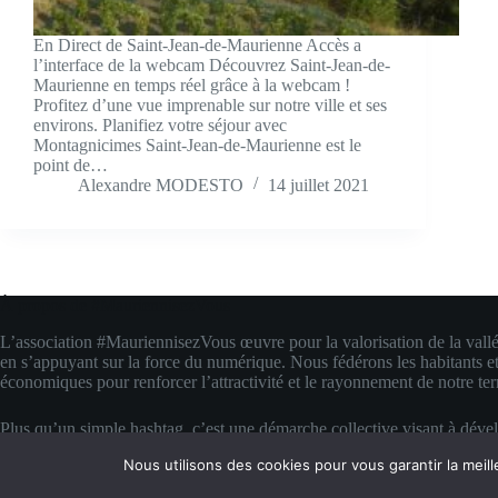
En Direct de Saint-Jean-de-Maurienne Accès a
l’interface de la webcam Découvrez Saint-Jean-de-
Maurienne en temps réel grâce à la webcam !
Profitez d’une vue imprenable sur notre ville et ses
environs. Planifiez votre séjour avec
Montagnicimes Saint-Jean-de-Maurienne est le
point de…
Alexandre MODESTO
14 juillet 2021
À propos de #MauriennisezVous
L’association #MauriennisezVous œuvre pour la valorisation de la vall
en s’appuyant sur la force du numérique. Nous fédérons les habitants et
économiques pour renforcer l’attractivité et le rayonnement de notre terr
Plus qu’un simple hashtag, c’est une démarche collective visant à déve
compétences digitales locales. Nous transformons la fierté d’appartenanc
Nous utilisons des cookies pour vous garantir la meill
concrète pour faire rayonner la Maurienne bien au-delà de ses montagn
Copyright © 2026 #MauriennisezVous — Propulsé avec amour et de la