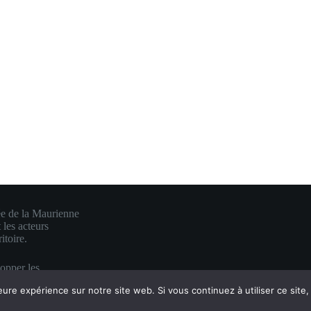
ée de la Maurienne
 les acteurs
itoire.
lopper les
e en une visibilité
eure expérience sur notre site web. Si vous continuez à utiliser ce sit
es.
 mauriennite ♥