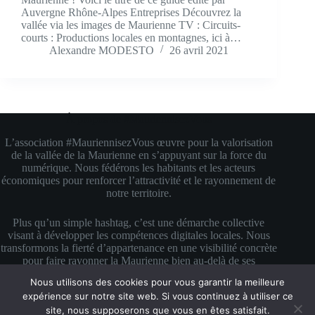
Auvergne Rhône-Alpes Entreprises Découvrez la
vallée via les images de Maurienne TV : Circuits-
courts : Productions locales en montagnes, ici à…
Alexandre MODESTO
26 avril 2021
À propos de #MauriennisezVous
L’association #MauriennisezVous œuvre pour la valorisation
de la vallée de la Maurienne en s’appuyant sur la force du
numérique. Nous fédérons les habitants et les acteurs
économiques pour renforcer l’attractivité et le rayonnement de
notre territoire.
Plus qu’un simple hashtag, c’est une démarche collective
visant à développer les compétences digitales locales. Nous
transformons la fierté d’appartenance en une visibilité concrète
pour faire rayonner la Maurienne bien au-delà de ses
montagnes.
Nous utilisons des cookies pour vous garantir la meilleure
Copyright © 2026 #MauriennisezVous — Propulsé avec
expérience sur notre site web. Si vous continuez à utiliser ce
amour et de la mauriennite ♥
site, nous supposerons que vous en êtes satisfait.