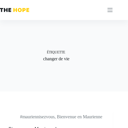
Passer
au
contenu
ÉTIQUETTE
changer de vie
#mauriennisezvous
,
Bienvenue en Maurienne