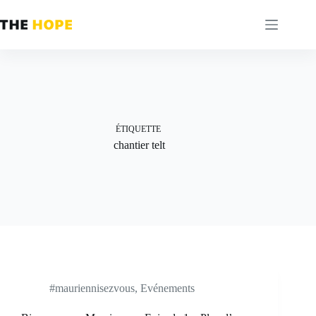
Passer
au
contenu
ÉTIQUETTE
chantier telt
#mauriennisezvous
,
Evénements