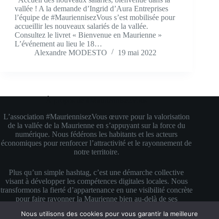
vallée ! A la demande d’Ingrid d’Aura Entreprises
l’équipe de #MauriennisezVous s’est mobilisée pour
accueillir les nouveaux salariés de la vallée.
Consultez le livret « Bienvenue en Maurienne »
L’événement au lieu le 18…
Alexandre MODESTO
19 mai 2022
À propos de #MauriennisezVous
L’association #MauriennisezVous œuvre pour la valorisation
de la vallée de la Maurienne en s’appuyant sur la force du
numérique. Nous fédérons les habitants et les acteurs
économiques pour renforcer l’attractivité et le rayonnement de
notre territoire.
Plus qu’un simple hashtag, c’est une démarche collective
visant à développer les compétences digitales locales. Nous
transformons la fierté d’appartenance en une visibilité concrète
pour faire rayonner la Maurienne bien au-delà de ses
montagnes.
Nous utilisons des cookies pour vous garantir la meilleure
Copyright © 2026 #MauriennisezVous — Propulsé avec