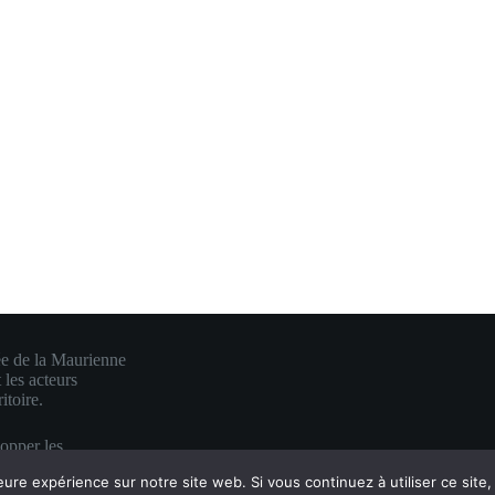
ée de la Maurienne
 les acteurs
itoire.
lopper les
e en une visibilité
eure expérience sur notre site web. Si vous continuez à utiliser ce sit
es.