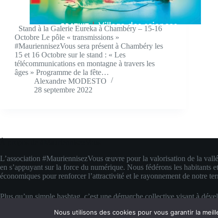
Stand à la Galerie Eureka à Chambéry – 15-16
Octobre Le pôle « transmissions »
#MauriennisezVous sera présent à Chambéry les
15 et 16 Octobre sur le stand : « Les
télécommunications en montagne à travers les
âges » Programme de la fête…
Alexandre MODESTO
28 septembre 2022
À propos de #MauriennisezVous
L’association #MauriennisezVous œuvre pour la valorisation de la vall
en s’appuyant sur la force du numérique. Nous fédérons les habitants et
économiques pour renforcer l’attractivité et le rayonnement de notre terr
Plus qu’un simple hashtag, c’est une démarche collective visant à déve
compétences digitales locales. Nous transformons la fierté d’appartenanc
Nous utilisons des cookies pour vous garantir la meill
concrète pour faire rayonner la Maurienne bien au-delà de ses montagn