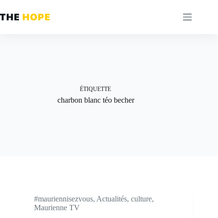
Passer
au
contenu
ÉTIQUETTE
charbon blanc téo becher
#mauriennisezvous
,
Actualités
,
culture
,
Maurienne TV