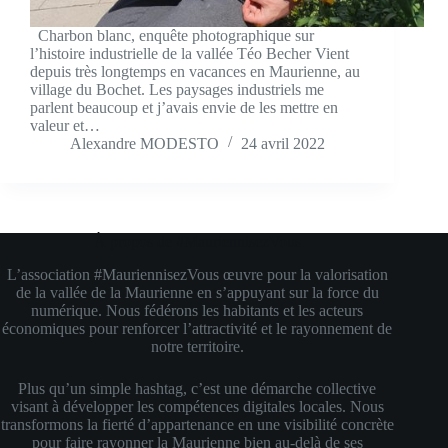
Charbon blanc, enquête photographique sur
l’histoire industrielle de la vallée Téo Becher Vient
depuis très longtemps en vacances en Maurienne, au
village du Bochet. Les paysages industriels me
parlent beaucoup et j’avais envie de les mettre en
valeur et…
Alexandre MODESTO
24 avril 2022
À propos de #MauriennisezVous
L’association #MauriennisezVous œuvre pour la valorisation
de la vallée de la Maurienne en s’appuyant sur la force du
numérique. Nous fédérons les habitants et les acteurs
économiques pour renforcer l’attractivité et le rayonnement de
notre territoire.
Plus qu’un simple hashtag, c’est une démarche collective
visant à développer les compétences digitales locales. Nous
transformons la fierté d’appartenance en une visibilité concrète
pour faire rayonner la Maurienne bien au-delà de ses