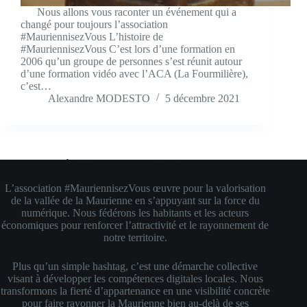
Nous allons vous raconter un événement qui a
changé pour toujours l’association
#MauriennisezVous L’histoire de
#MauriennisezVous C’est lors d’une formation en
2006 qu’un groupe de personnes s’est réunit autour
d’une formation vidéo avec l’ACA (La Fourmilière),
c’est…
Alexandre MODESTO
5 décembre 2021
À propos de #MauriennisezVous
L’association #MauriennisezVous œuvre pour la valorisation
de la vallée de la Maurienne en s’appuyant sur la force du
numérique. Nous fédérons les habitants et les acteurs
économiques pour renforcer l’attractivité et le rayonnement de
notre territoire.
Plus qu’un simple hashtag, c’est une démarche collective
visant à développer les compétences digitales locales. Nous
transformons la fierté d’appartenance en une visibilité concrète
pour faire rayonner la Maurienne bien au-delà de ses