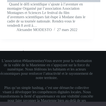
Quand le défi scientifique s’ajoute à l’aventure en
montagne Organisé par l’association Association
Montagnes et Sciences Le festival du film
d’aventures scientifiques fait étape à Modane dans le
cadre de sa tournée nationale. Rendez-vous le
vendredi 8 avril à…
Alexandre MODESTO
27 mars 2022
À propos de #MauriennisezVous
L’association #MauriennisezVous œuvre pour la valorisation
de la vallée de la Maurienne en s’appuyant sur la force du
numérique. Nous fédérons les habitants et les acteurs
économiques pour renforcer l’attractivité et le rayonnement de
notre territoire.
Plus qu’un simple hashtag, c’est une démarche collective
visant à développer les compétences digitales locales. Nous
transformons la fierté d’appartenance en une visibilité concrète
pour faire rayonner la Maurienne bien au-delà de ses
montagnes.