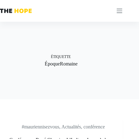
Passer
au
contenu
ÉTIQUETTE
ÉpoqueRomaine
#mauriennisezvous
,
Actualités
,
conférence