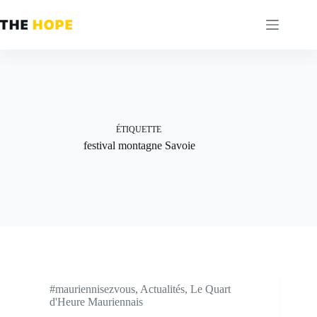
Passer
au
contenu
ÉTIQUETTE
festival montagne Savoie
#mauriennisezvous
,
Actualités
,
Le Quart
d'Heure Mauriennais