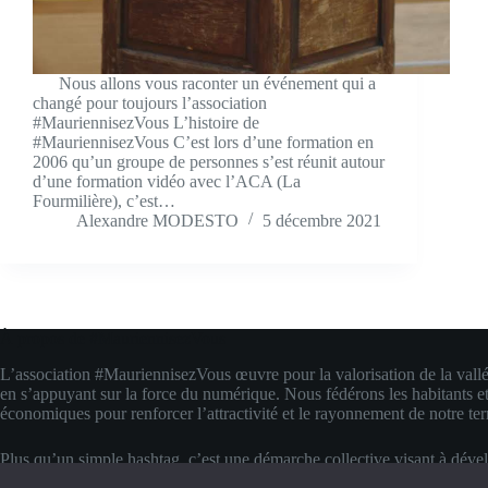
Nous allons vous raconter un événement qui a
changé pour toujours l’association
#MauriennisezVous L’histoire de
#MauriennisezVous C’est lors d’une formation en
2006 qu’un groupe de personnes s’est réunit autour
d’une formation vidéo avec l’ACA (La
Fourmilière), c’est…
Alexandre MODESTO
5 décembre 2021
À propos de #MauriennisezVous
L’association #MauriennisezVous œuvre pour la valorisation de la vall
en s’appuyant sur la force du numérique. Nous fédérons les habitants et
économiques pour renforcer l’attractivité et le rayonnement de notre terr
Plus qu’un simple hashtag, c’est une démarche collective visant à déve
compétences digitales locales. Nous transformons la fierté d’appartenanc