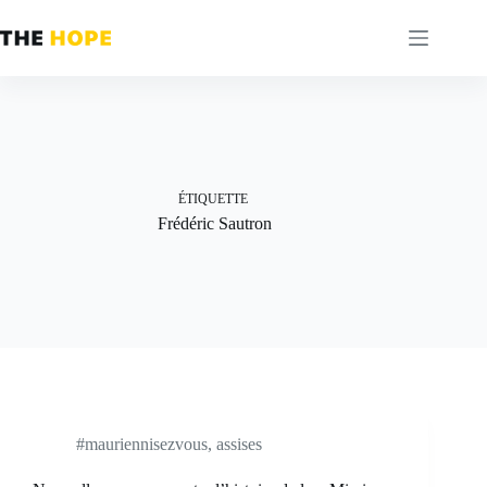
Passer
au
contenu
ÉTIQUETTE
Frédéric Sautron
#mauriennisezvous
,
assises