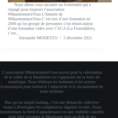
Nous allons vous raconter un événement qui a
changé pour toujours l’association
#MauriennisezVous L’histoire de
#MauriennisezVous C’est lors d’une formation en
2006 qu’un groupe de personnes s’est réunit autour
d’une formation vidéo avec l’ACA (La Fourmilière),
c’est…
Alexandre MODESTO
5 décembre 2021
À propos de #MauriennisezVous
L’association #MauriennisezVous œuvre pour la valorisation
de la vallée de la Maurienne en s’appuyant sur la force du
numérique. Nous fédérons les habitants et les acteurs
économiques pour renforcer l’attractivité et le rayonnement de
notre territoire.
Plus qu’un simple hashtag, c’est une démarche collective
visant à développer les compétences digitales locales. Nous
transformons la fierté d’appartenance en une visibilité concrète
pour faire rayonner la Maurienne bien au-delà de ses