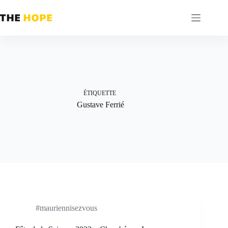
Passer
au
contenu
ÉTIQUETTE
Gustave Ferrié
#mauriennisezvous