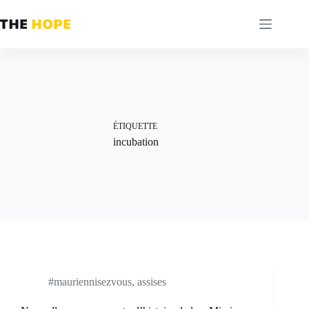
Passer
au
contenu
ÉTIQUETTE
incubation
#mauriennisezvous
,
assises