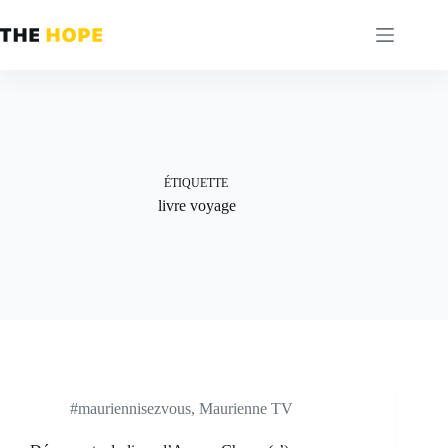
Passer
au
contenu
ÉTIQUETTE
livre voyage
#mauriennisezvous
,
Maurienne TV