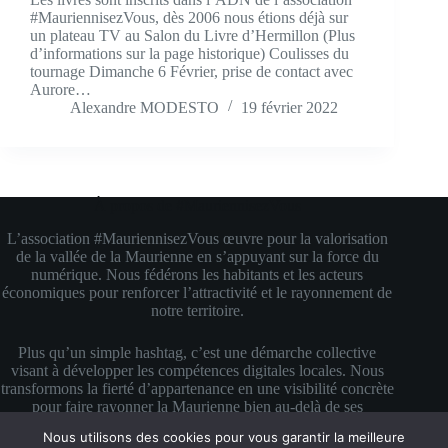
#MauriennisezVous, dès 2006 nous étions déjà sur
un plateau TV au Salon du Livre d’Hermillon (Plus
d’informations sur la page historique) Coulisses du
tournage Dimanche 6 Février, prise de contact avec
Aurore…
Alexandre MODESTO
19 février 2022
À propos de #MauriennisezVous
L’association #MauriennisezVous œuvre pour la valorisation
de la vallée de la Maurienne en s’appuyant sur la force du
numérique. Nous fédérons les habitants et les acteurs
économiques pour renforcer l’attractivité et le rayonnement de
notre territoire.
Plus qu’un simple hashtag, c’est une démarche collective
visant à développer les compétences digitales locales. Nous
transformons la fierté d’appartenance en une visibilité concrète
pour faire rayonner la Maurienne bien au-delà de ses
montagnes.
Nous utilisons des cookies pour vous garantir la meilleure
Copyright © 2026 #MauriennisezVous — Propulsé avec