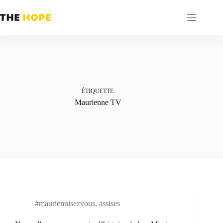
Passer
au
contenu
ÉTIQUETTE
Maurienne TV
#mauriennisezvous
,
assises