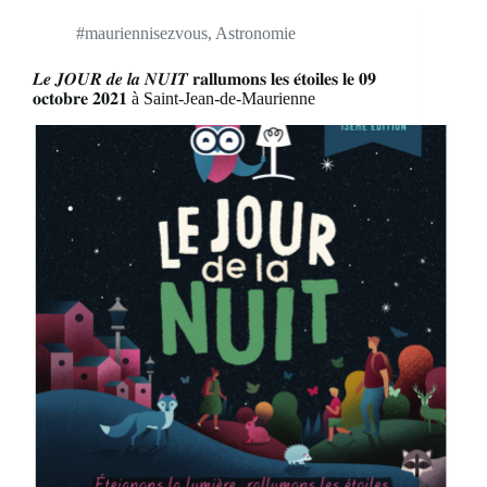
#mauriennisezvous
,
Astronomie
𝑳𝒆 𝑱𝑶𝑼𝑹 𝒅𝒆 𝒍𝒂 𝑵𝑼𝑰𝑻 𝐫𝐚𝐥𝐥𝐮𝐦𝐨𝐧𝐬 𝐥𝐞𝐬 𝐞́𝐭𝐨𝐢𝐥𝐞𝐬 𝐥𝐞 𝟎𝟗
𝐨𝐜𝐭𝐨𝐛𝐫𝐞 𝟐𝟎𝟐𝟏 à Saint-Jean-de-Maurienne