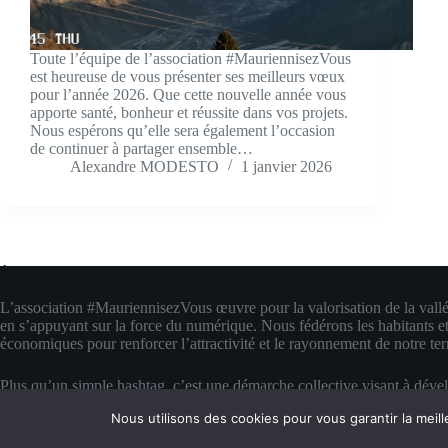
Toute l’équipe de l’association #MauriennisezVous
est heureuse de vous présenter ses meilleurs vœux
pour l’année 2026. Que cette nouvelle année vous
apporte santé, bonheur et réussite dans vos projets.
Nous espérons qu’elle sera également l’occasion
de continuer à partager ensemble…
Alexandre MODESTO
1 janvier 2026
À propos de #MauriennisezVous
L’association #MauriennisezVous œuvre pour la valorisation de la vall
en s’appuyant sur la force du numérique. Nous fédérons les habitants et
économiques pour renforcer l’attractivité et le rayonnement de notre terr
Plus qu’un simple hashtag, c’est une démarche collective visant à déve
compétences digitales locales. Nous transformons la fierté d’appartenanc
Nous utilisons des cookies pour vous garantir la meill
concrète pour faire rayonner la Maurienne bien au-delà de ses montagn
Copyright © 2026 #MauriennisezVous — Propulsé avec amour et de la