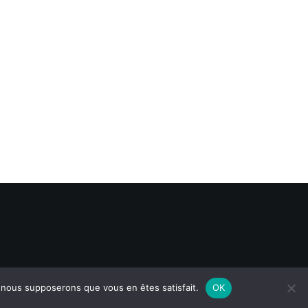
e, nous supposerons que vous en êtes satisfait.
OK
Mentions légales