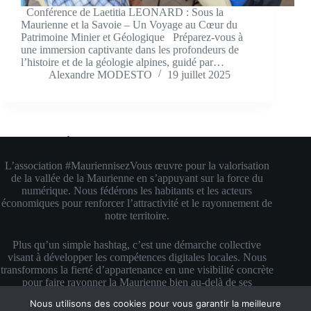
Conférence de Laetitia LEONARD : Sous la
Maurienne et la Savoie – Un Voyage au Cœur du
Patrimoine Minier et Géologique Préparez-vous à
une immersion captivante dans les profondeurs de
l’histoire et de la géologie alpines, guidé par…
Alexandre MODESTO
19 juillet 2025
À propos de #MauriennisezVous
L’association #MauriennisezVous œuvre pour la valorisation
de la vallée de la Maurienne en s’appuyant sur la force du
numérique. Nous fédérons les habitants et les acteurs
économiques pour renforcer l’attractivité et le rayonnement de
notre territoire.
Plus qu’un simple hashtag, c’est une démarche collective
visant à développer les compétences digitales locales. Nous
transformons la fierté d’appartenance en une visibilité concrète
pour faire rayonner la Maurienne bien au-delà de ses
montagnes.
Nous utilisons des cookies pour vous garantir la meilleure
Copyright © 2026 #MauriennisezVous — Propulsé avec