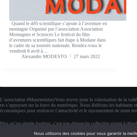
Quand le défi scientifique s’ajoute à l’aventure en
montagne Organisé par l’association Association
Montagnes et Sciences Le festival du film
d’aventures scientifiques fait étape à Modane dans
le cadre de sa tournée nationale. Rendez-vous le
vendredi 8 avril à…
Alexandre MODESTO
27 mars 2022
À propos de #MauriennisezVous
L’association #MauriennisezVous œuvre pour la valorisation de la vall
en s’appuyant sur la force du numérique. Nous fédérons les habitants et
économiques pour renforcer l’attractivité et le rayonnement de notre terr
Plus qu’un simple hashtag, c’est une démarche collective visant à déve
compétences digitales locales. Nous transformons la fierté d’appartenanc
Nous utilisons des cookies pour vous garantir la meill
concrète pour faire rayonner la Maurienne bien au-delà de ses montagn