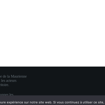
ée de la Maurienne
 les acteurs
itoire.
lopper les
e en une visibilité
eure expérience sur notre site web. Si vous continuez à utiliser ce sit
es.