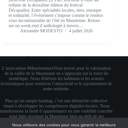
rythme de la deuxième édition du festival
Décapadiot. Entre spécialités locales, rires, musique
et solidarité, l’événement s’impose comme le rendez-
vous incontournable de l’été en Maurienne. Retour
sur un week-end d’anthologie à travers…
Alexandre MODESTO
4 juillet 2026
À propos de #MauriennisezVous
L’association #MauriennisezVous œuvre pour la valorisation
de la vallée de la Maurienne en s’appuyant sur la force du
numérique. Nous fédérons les habitants et les acteurs
économiques pour renforcer l’attractivité et le rayonnement de
notre territoire.
Plus qu’un simple hashtag, c’est une démarche collective
visant à développer les compétences digitales locales. Nous
transformons la fierté d’appartenance en une visibilité concrète
pour faire rayonner la Maurienne bien au-delà de ses
montagnes.
Nous utilisons des cookies pour vous garantir la meilleure
Copyright © 2026 #MauriennisezVous — Propulsé avec