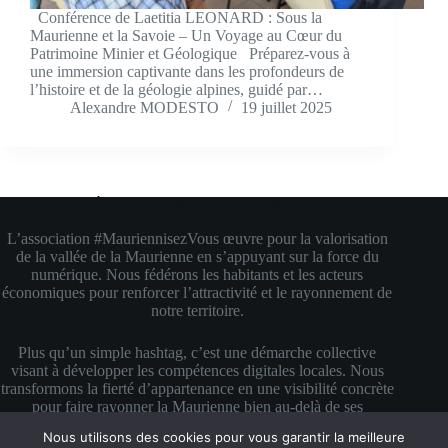
Conférence de Laetitia LEONARD : Sous la
Maurienne et la Savoie – Un Voyage au Cœur du
Patrimoine Minier et Géologique Préparez-vous à
une immersion captivante dans les profondeurs de
l’histoire et de la géologie alpines, guidé par…
Alexandre MODESTO
19 juillet 2025
À propos de #MauriennisezVous
L’association #MauriennisezVous œuvre pour la valorisation
de la vallée de la Maurienne en s’appuyant sur la force du
numérique. Nous fédérons les habitants et les acteurs
économiques pour renforcer l’attractivité et le rayonnement de
notre territoire.
Plus qu’un simple hashtag, c’est une démarche collective
visant à développer les compétences digitales locales. Nous
transformons la fierté d’appartenance en une visibilité concrète
pour faire rayonner la Maurienne bien au-delà de ses
montagnes.
Nous utilisons des cookies pour vous garantir la meilleure
Copyright © 2026 #MauriennisezVous — Propulsé avec