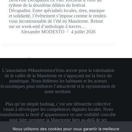
rythme de la deuxième édition du festival
Décapadiot. Entre spécialités locales, rires, musique
et solidarité, l’événement s’impose comme le rendez-
vous incontournable de l’été en Maurienne. Retour
sur un week-end d’anthologie à travers…
Alexandre MODESTO
4 juillet 2026
À propos de #MauriennisezVous
L’association #MauriennisezVous œuvre pour la valorisation
de la vallée de la Maurienne en s’appuyant sur la force du
numérique. Nous fédérons les habitants et les acteurs
économiques pour renforcer l’attractivité et le rayonnement de
notre territoire.
Plus qu’un simple hashtag, c’est une démarche collective
visant à développer les compétences digitales locales. Nous
transformons la fierté d’appartenance en une visibilité concrète
pour faire rayonner la Maurienne bien au-delà de ses
montagnes.
Nous utilisons des cookies pour vous garantir la meilleure
Copyright © 2026 #MauriennisezVous — Propulsé avec