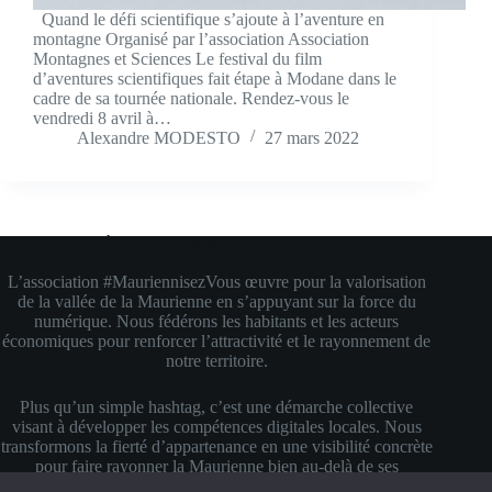
Quand le défi scientifique s’ajoute à l’aventure en
montagne Organisé par l’association Association
Montagnes et Sciences Le festival du film
d’aventures scientifiques fait étape à Modane dans le
cadre de sa tournée nationale. Rendez-vous le
vendredi 8 avril à…
Alexandre MODESTO
27 mars 2022
À propos de #MauriennisezVous
L’association #MauriennisezVous œuvre pour la valorisation
de la vallée de la Maurienne en s’appuyant sur la force du
numérique. Nous fédérons les habitants et les acteurs
économiques pour renforcer l’attractivité et le rayonnement de
notre territoire.
Plus qu’un simple hashtag, c’est une démarche collective
visant à développer les compétences digitales locales. Nous
transformons la fierté d’appartenance en une visibilité concrète
pour faire rayonner la Maurienne bien au-delà de ses
montagnes.