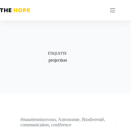
Passer
au
contenu
ÉTIQUETTE
projection
#mauriennisezvous
,
Astronomie
,
Biodiversité
,
communication
,
conférence