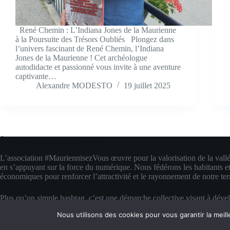
René Chemin : L’Indiana Jones de la Maurienne
à la Poursuite des Trésors Oubliés Plongez dans
l’univers fascinant de René Chemin, l’Indiana
Jones de la Maurienne ! Cet archéologue
autodidacte et passionné vous invite à une aventure
captivante…
Alexandre MODESTO
19 juillet 2025
À propos de #MauriennisezVous
L’association #MauriennisezVous œuvre pour la valorisation de la vall
en s’appuyant sur la force du numérique. Nous fédérons les habitants et
économiques pour renforcer l’attractivité et le rayonnement de notre terr
Plus qu’un simple hashtag, c’est une démarche collective visant à déve
compétences digitales locales. Nous transformons la fierté d’appartenanc
Nous utilisons des cookies pour vous garantir la meill
concrète pour faire rayonner la Maurienne bien au-delà de ses montagn
Copyright © 2026 #MauriennisezVous — Propulsé avec amour et de la