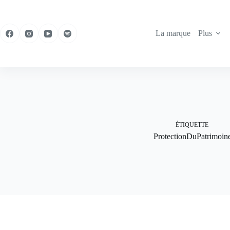
Passer
au
contenu
La marque
Plus
ÉTIQUETTE
ProtectionDuPatrimoin