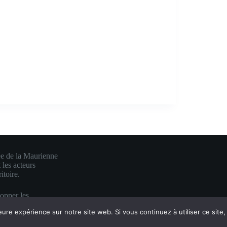
ée de la Maurienne
 les acteurs
itoire.
lopper les
e en une visibilité
eure expérience sur notre site web. Si vous continuez à utiliser ce sit
es.
 mauriennite ♥