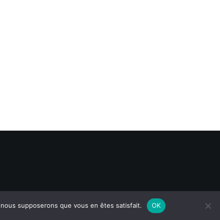
e, nous supposerons que vous en êtes satisfait.
OK
Mentions légales