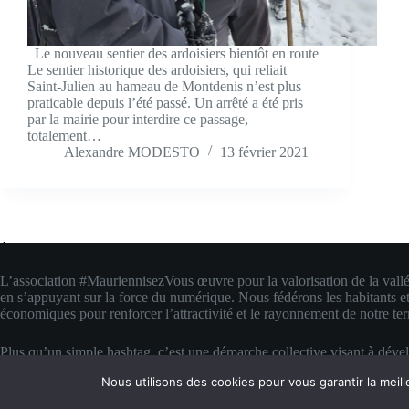
Le nouveau sentier des ardoisiers bientôt en route
Le sentier historique des ardoisiers, qui reliait
Saint-Julien au hameau de Montdenis n’est plus
praticable depuis l’été passé. Un arrêté a été pris
par la mairie pour interdire ce passage,
totalement…
Alexandre MODESTO
13 février 2021
À propos de #MauriennisezVous
L’association #MauriennisezVous œuvre pour la valorisation de la vall
en s’appuyant sur la force du numérique. Nous fédérons les habitants et
économiques pour renforcer l’attractivité et le rayonnement de notre terr
Plus qu’un simple hashtag, c’est une démarche collective visant à déve
compétences digitales locales. Nous transformons la fierté d’appartenanc
Nous utilisons des cookies pour vous garantir la meill
concrète pour faire rayonner la Maurienne bien au-delà de ses montagn
Copyright © 2026 #MauriennisezVous — Propulsé avec amour et de la