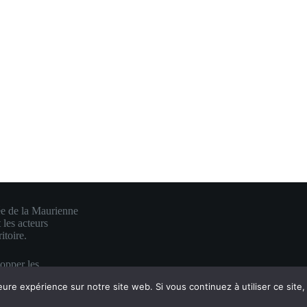
ée de la Maurienne
 les acteurs
itoire.
lopper les
e en une visibilité
eure expérience sur notre site web. Si vous continuez à utiliser ce sit
es.
 mauriennite ♥