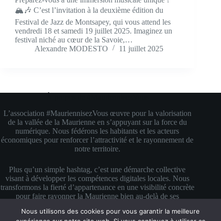
🏔️🎶 C’est l’invitation à la deuxième édition du
Festival de Jazz de Montsapey, qui vous attend les
vendredi 18 et samedi 19 juillet 2025. Imaginez un
festival niché au cœur de la Savoie,…
Alexandre MODESTO
11 juillet 2025
À propos de #MauriennisezVous
L’association #MauriennisezVous œuvre pour la valorisation
de la vallée de la Maurienne en s’appuyant sur la force du
numérique. Nous fédérons les habitants et les acteurs
économiques pour renforcer l’attractivité et le rayonnement de
notre territoire.
Plus qu’un simple hashtag, c’est une démarche collective
visant à développer les compétences digitales locales. Nous
transformons la fierté d’appartenance en une visibilité concrète
pour faire rayonner la Maurienne bien au-delà de ses
montagnes.
Nous utilisons des cookies pour vous garantir la meilleure
Copyright © 2026 #MauriennisezVous — Propulsé avec