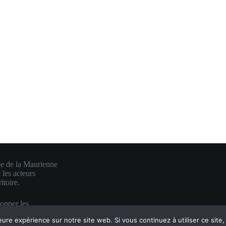
ée de la Maurienne
 les acteurs
itoire.
lopper les
e en une visibilité
eure expérience sur notre site web. Si vous continuez à utiliser ce sit
es.