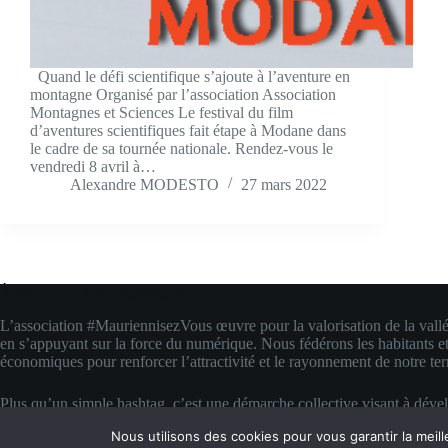
Quand le défi scientifique s’ajoute à l’aventure en
montagne Organisé par l’association Association
Montagnes et Sciences Le festival du film
d’aventures scientifiques fait étape à Modane dans
le cadre de sa tournée nationale. Rendez-vous le
vendredi 8 avril à…
Alexandre MODESTO
27 mars 2022
À propos de #MauriennisezVous
L’association #MauriennisezVous œuvre pour la valorisation de la vall
en s’appuyant sur la force du numérique. Nous fédérons les habitants et
économiques pour renforcer l’attractivité et le rayonnement de notre terr
Plus qu’un simple hashtag, c’est une démarche collective visant à déve
compétences digitales locales. Nous transformons la fierté d’appartenanc
Nous utilisons des cookies pour vous garantir la meill
concrète pour faire rayonner la Maurienne bien au-delà de ses montagn