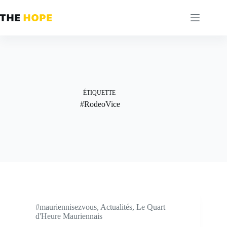
Passer
au
contenu
ÉTIQUETTE
#RodeoVice
#mauriennisezvous
,
Actualités
,
Le Quart
d'Heure Mauriennais