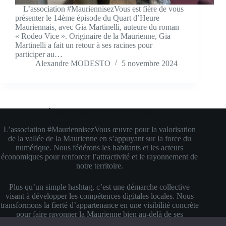
L’association #MauriennisezVous est fière de vous
présenter le 14ème épisode du Quart d’Heure
Mauriennais, avec Gia Martinelli, auteure du roman
« Rodeo Vice ». Originaire de la Maurienne, Gia
Martinelli a fait un retour à ses racines pour
participer au…
Alexandre MODESTO
5 novembre 2024
À propos de #MauriennisezVous
L’association #MauriennisezVous œuvre pour la valorisation
de la vallée de la Maurienne en s’appuyant sur la force du
numérique. Nous fédérons les habitants et les acteurs
économiques pour renforcer l’attractivité et le rayonnement de
notre territoire.
Plus qu’un simple hashtag, c’est une démarche collective
visant à développer les compétences digitales locales. Nous
transformons la fierté d’appartenance en une visibilité concrète
pour faire rayonner la Maurienne bien au-delà de ses
montagnes.