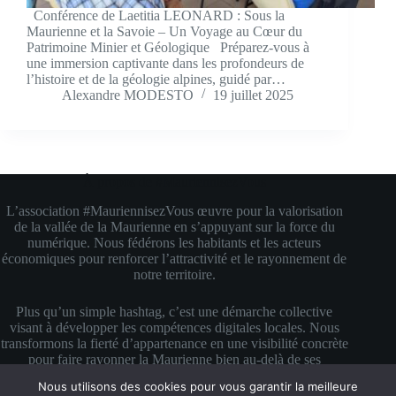
Conférence de Laetitia LEONARD : Sous la
Maurienne et la Savoie – Un Voyage au Cœur du
Patrimoine Minier et Géologique Préparez-vous à
une immersion captivante dans les profondeurs de
l’histoire et de la géologie alpines, guidé par…
Alexandre MODESTO
19 juillet 2025
À propos de #MauriennisezVous
L’association #MauriennisezVous œuvre pour la valorisation
de la vallée de la Maurienne en s’appuyant sur la force du
numérique. Nous fédérons les habitants et les acteurs
économiques pour renforcer l’attractivité et le rayonnement de
notre territoire.
Plus qu’un simple hashtag, c’est une démarche collective
visant à développer les compétences digitales locales. Nous
transformons la fierté d’appartenance en une visibilité concrète
pour faire rayonner la Maurienne bien au-delà de ses
montagnes.
Nous utilisons des cookies pour vous garantir la meilleure
Copyright © 2026 #MauriennisezVous — Propulsé avec