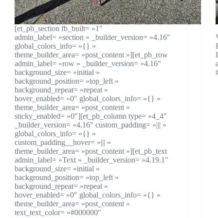
[et_pb_section fb_built= »1″
admin_label= »section » _builder_version= »4.16″
global_colors_info= »{} »
theme_builder_area= »post_content »][et_pb_row
admin_label= »row » _builder_version= »4.16″
background_size= »initial »
background_position= »top_left »
background_repeat= »repeat »
hover_enabled= »0″ global_colors_info= »{} »
theme_builder_area= »post_content »
sticky_enabled= »0″][et_pb_column type= »4_4″
_builder_version= »4.16″ custom_padding= »||| »
global_colors_info= »{} »
custom_padding__hover= »||| »
theme_builder_area= »post_content »][et_pb_text
admin_label= »Text » _builder_version= »4.19.1″
background_size= »initial »
background_position= »top_left »
background_repeat= »repeat »
hover_enabled= »0″ global_colors_info= »{} »
theme_builder_area= »post_content »
text_text_color= »#000000″