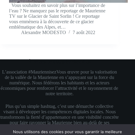
Vous souhaitez en savoir plus sur l’importance de
l’eau ? Ne manquez pas le reportage de Maurienne
TV sur le Glacier de Saint Sorlin ! Ce reportage
vous emmènera à la découverte de ce glacier
emblématique des Alpes, et…
Alexandre MODESTO
7 août 2022
À propos de #MauriennisezVous
L’association #MauriennisezVous œuvre pour la valorisation
de la vallée de la Maurienne en s’appuyant sur la force du
numérique. Nous fédérons les habitants et les acteurs
économiques pour renforcer l’attractivité et le rayonnement de
notre territoire.
Plus qu’un simple hashtag, c’est une démarche collective
visant à développer les compétences digitales locales. Nous
transformons la fierté d’appartenance en une visibilité concrète
pour faire rayonner la Maurienne bien au-delà de ses
montagnes.
Nous utilisons des cookies pour vous garantir la meilleure
Copyright © 2026 #MauriennisezVous — Propulsé avec