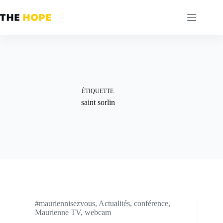
Passer
au
contenu
ÉTIQUETTE
saint sorlin
#mauriennisezvous
,
Actualités
,
conférence
,
Maurienne TV
,
webcam