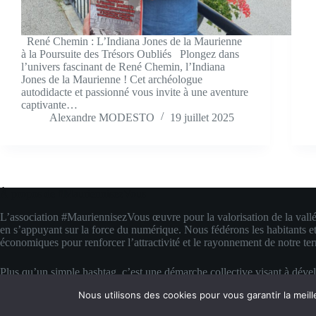
René Chemin : L’Indiana Jones de la Maurienne
à la Poursuite des Trésors Oubliés Plongez dans
l’univers fascinant de René Chemin, l’Indiana
Jones de la Maurienne ! Cet archéologue
autodidacte et passionné vous invite à une aventure
captivante…
Alexandre MODESTO
19 juillet 2025
À propos de #MauriennisezVous
L’association #MauriennisezVous œuvre pour la valorisation de la vall
en s’appuyant sur la force du numérique. Nous fédérons les habitants et
économiques pour renforcer l’attractivité et le rayonnement de notre terr
Plus qu’un simple hashtag, c’est une démarche collective visant à déve
compétences digitales locales. Nous transformons la fierté d’appartenanc
Nous utilisons des cookies pour vous garantir la meill
concrète pour faire rayonner la Maurienne bien au-delà de ses montagn
Copyright © 2026 #MauriennisezVous — Propulsé avec amour et de la