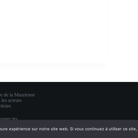
ée de la Maurienne
 les acteurs
itoire.
lopper les
e en une visibilité
eure expérience sur notre site web. Si vous continuez à utiliser ce sit
es.
 mauriennite ♥