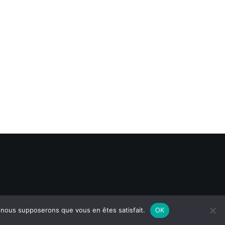
e, nous supposerons que vous en êtes satisfait.
OK
Mentions légales