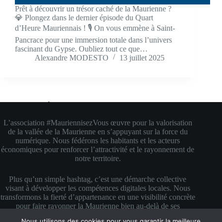
Prêt à découvrir un trésor caché de la Maurienne ?
💎 Plongez dans le dernier épisode du Quart
d’Heure Mauriennais ! 🎙️ On vous emmène à Saint-
Pancrace pour une immersion totale dans l’univers
fascinant du Gypse. Oubliez tout ce que…
Alexandre MODESTO
13 juillet 2025
À propos de #MauriennisezVous
L’association #MauriennisezVous œuvre pour la valorisation
de la vallée de la Maurienne en s’appuyant sur la force du
numérique. Nous fédérons les habitants et les acteurs
économiques pour renforcer l’attractivité et le rayonnement de
notre territoire.
Plus qu’un simple hashtag, c’est une démarche collective
visant à développer les compétences digitales locales. Nous
transformons la fierté d’appartenance en une visibilité concrète
pour faire rayonner la Maurienne bien au-delà de ses
montagnes.
Nous utilisons des cookies pour vous garantir la meilleure