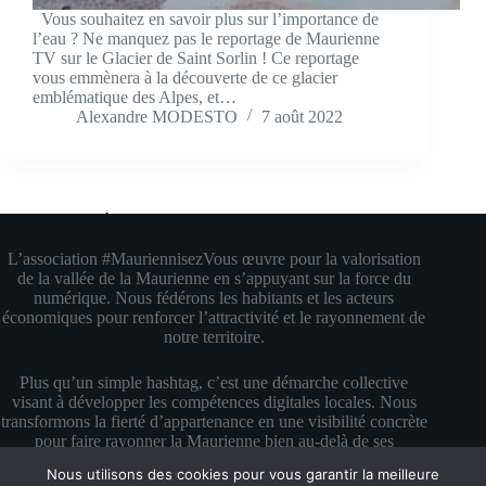
Vous souhaitez en savoir plus sur l’importance de
l’eau ? Ne manquez pas le reportage de Maurienne
TV sur le Glacier de Saint Sorlin ! Ce reportage
vous emmènera à la découverte de ce glacier
emblématique des Alpes, et…
Alexandre MODESTO
7 août 2022
À propos de #MauriennisezVous
L’association #MauriennisezVous œuvre pour la valorisation
de la vallée de la Maurienne en s’appuyant sur la force du
numérique. Nous fédérons les habitants et les acteurs
économiques pour renforcer l’attractivité et le rayonnement de
notre territoire.
Plus qu’un simple hashtag, c’est une démarche collective
visant à développer les compétences digitales locales. Nous
transformons la fierté d’appartenance en une visibilité concrète
pour faire rayonner la Maurienne bien au-delà de ses
montagnes.
Nous utilisons des cookies pour vous garantir la meilleure
Copyright © 2026 #MauriennisezVous — Propulsé avec