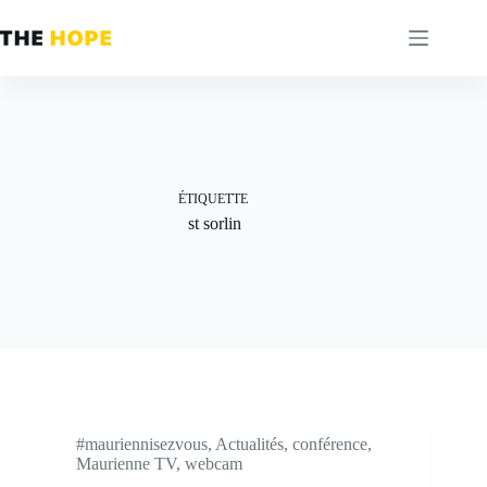
Passer
au
contenu
ÉTIQUETTE
st sorlin
#mauriennisezvous
,
Actualités
,
conférence
,
Maurienne TV
,
webcam