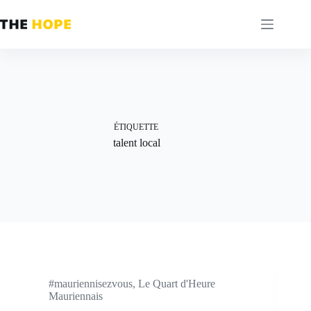
Passer
au
contenu
ÉTIQUETTE
talent local
#mauriennisezvous
,
Le Quart d'Heure
Mauriennais