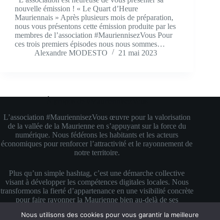
nouvelle émission ! « Le Quart d’Heure
Mauriennais » Après plusieurs mois de préparation,
nous vous présentons cette émission produite par les
membres de l’association #MauriennisezVous Pour
ces trois premiers épisodes nous nous sommes…
Alexandre MODESTO
21 mai 2023
À propos de #MauriennisezVous
L’association #MauriennisezVous œuvre pour la valorisation
de la vallée de la Maurienne en s’appuyant sur la force du
numérique. Nous fédérons les habitants et les acteurs
économiques pour renforcer l’attractivité et le rayonnement de
notre territoire.
Plus qu’un simple hashtag, c’est une démarche collective
visant à développer les compétences digitales locales. Nous
transformons la fierté d’appartenance en une visibilité concrète
pour faire rayonner la Maurienne bien au-delà de ses
montagnes.
Nous utilisons des cookies pour vous garantir la meilleure
Copyright © 2026 #MauriennisezVous — Propulsé avec