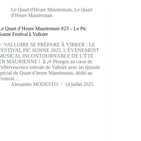
Le Quart d'Heure Mauriennais
,
Le Quart
d'Heure Mauriennais
Le Quart d’Heure Mauriennais #23 – Le Pic
Sonne Festival à Valloire
✨ VALLOIRE SE PRÉPARE À VIBRER : LE
FESTIVAL PIC SONNE 2025, L’ÉVÉNEMENT
MUSICAL INCONTOURNABLE DE L’ÉTÉ
EN MAURIENNE ! 🎸🎶 Plongez au cœur de
l’effervescence estivale de Valloire avec un épisode
spécial du Quart d’heure Mauriennais, dédié au
Festival…
Alexandre MODESTO
14 juillet 2025