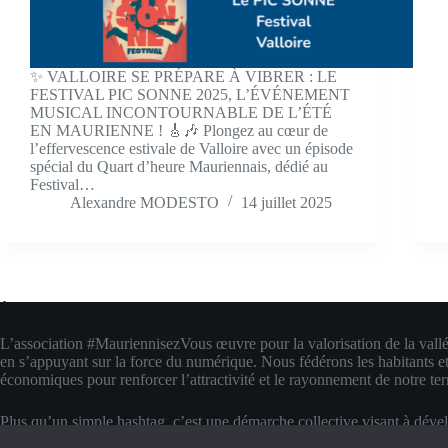
✨ VALLOIRE SE PRÉPARE À VIBRER : LE
FESTIVAL PIC SONNE 2025, L’ÉVÉNEMENT
MUSICAL INCONTOURNABLE DE L’ÉTÉ
EN MAURIENNE ! 🎸🎶 Plongez au cœur de
l’effervescence estivale de Valloire avec un épisode
spécial du Quart d’heure Mauriennais, dédié au
Festival…
Alexandre MODESTO
14 juillet 2025
À propos de #MauriennisezVous
L’association #MauriennisezVous œuvre pour la valorisation de la vall
en s’appuyant sur la force du numérique. Nous fédérons les habitants et
économiques pour renforcer l’attractivité et le rayonnement de notre terr
Plus qu’un simple hashtag, c’est une démarche collective visant à déve
compétences digitales locales. Nous transformons la fierté d’appartenanc