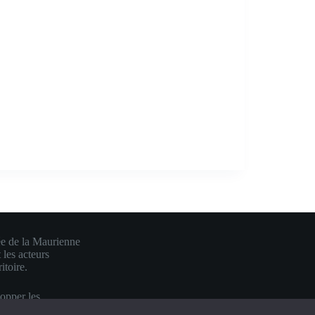
ée de la Maurienne
 les acteurs
itoire.
lopper les
e en une visibilité