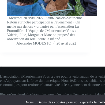
Mercredi 20 Avril 2022, Saint-Jean-de-Maurienne
Retour sur notre participation à l’événement « On
met le nez dehors » organisé par l’association La
Fourmilière L’équipe de #MauriennisezVous :
Valérie, Julie, Morgan et Marc on proposé des
observation du soleil toute la mâtiné.…
Alexandre MODESTO
20 avril 2022
À propos de #MauriennisezVous
L’association #MauriennisezVous œuvre pour la valorisation de la vall
en s’appuyant sur la force du numérique. Nous fédérons les habitants et
économiques pour renforcer l’attractivité et le rayonnement de notre terr
Plus qu’un simple hashtag, c’est une démarche collective visant à déve
compétences digitales locales. Nous transformons la fierté d’appartenanc
Nous utilisons des cookies pour vous garantir la meill
concrète pour faire rayonner la Maurienne bien au-delà de ses montagn