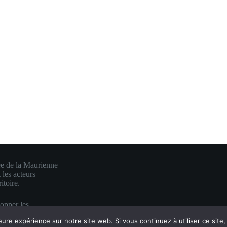
ée de la Maurienne
 les acteurs
itoire.
lopper les
e en une visibilité
eure expérience sur notre site web. Si vous continuez à utiliser ce sit
es.